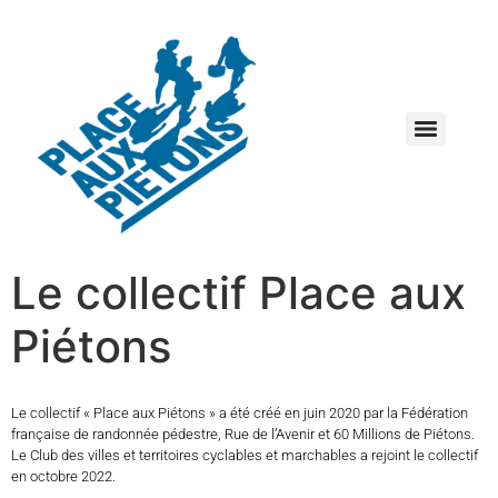
Replays des rencontres nationales de la marche en ville 2025
Restitution des Rencontres nationales de la marche en ville 2025
Nouvelle publication : découvrez « le petit guide pratique des piétons engagés »
Les actes des Rencontres nationales de la marche en ville 2023
2èmes Rencontres de la Marche en ville : les propositions pour renforcer la marche dans le Plan national 2023-2027
Replays des rencontres nationales de la marche en ville 2023
Résultats du Baromètre des villes et villages marchables 2021 et 2023 à télécharger
Baromètre des villes et villages marchables 2023 : les résultats !
Le Baromètre des villes et des villages marchables 2023
Lancement du Baromètre des villes et villages marchables 2023
Le collectif Place aux
Piétons
Le collectif « Place aux Piétons » a été créé en juin 2020 par la Fédération
française de randonnée pédestre, Rue de l’Avenir et 60 Millions de Piétons.
Le Club des villes et territoires cyclables et marchables a rejoint le collectif
en octobre 2022.