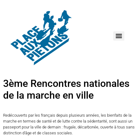
Replays des rencontres nationales de la marche en ville 2025
Restitution des Rencontres nationales de la marche en ville 2025
Nouvelle publication : découvrez « le petit guide pratique des piétons engagés »
Les actes des Rencontres nationales de la marche en ville 2023
2èmes Rencontres de la Marche en ville : les propositions pour renforcer la marche dans le Plan national 2023-2027
Replays des rencontres nationales de la marche en ville 2023
Résultats du Baromètre des villes et villages marchables 2021 et 2023 à télécharger
Baromètre des villes et villages marchables 2023 : les résultats !
Le Baromètre des villes et des villages marchables 2023
Lancement du Baromètre des villes et villages marchables 2023
3ème Rencontres nationales
de la marche en ville
Redécouverts par les français depuis plusieurs années, les bienfaits de la
marche en termes de santé et de lutte contre la sédentarité, sont aussi un
passeport pour la ville de demain : frugale, décarbonée, ouverte à tous sans
distinction d’âge et de classes sociales.